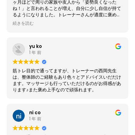
ヶ月ほどで周りの家族や友人から「姿勢良くなった
ね！」と言われることが増え、自分に少し自信が持て
るようになりました。トレーナーさんが適度に褒めて
くださるおかげで、運動が続かない自分でも1年ほど
続きを読む
通い続けることができています。 いつでもどこでもオ
ンライン上で簡単に予約できるのも嬉しいポイントで
す
yu ko
1 年 前
筋トレ目的で通ってますが、トレーナーの西岡先生
は、整体師のご経験もあり色々とアドバイスいだだけ
ます。マッサージも行っていただけるのがお得感があ
ります♪また褒め上手なので頑張れます。
ni co
1 年 前