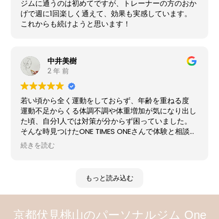
ジムに通うのは初めてですが、トレーナーの方のおか
げで週に1回楽しく通えて、効果も実感しています。
これからも続けようと思います！
中井美樹
2 年 前
若い頃から全く運動をしておらず、年齢を重ねる度
運動不足からくる体調不調や体重増加が気になり出し
た頃、自分1人では対策が分からず困っていました。
そんな時見つけたONE TIMES ONEさんで体験と相談を
させていただきました。
続きを読む
それまで自分なりに気をつけていた工夫に足りない部
分を丁寧にご指導いただき、効果はすぐに！
もっと読み込む
体調は良くなり、体重も減り、気持ちも前向きに明る
く〜〜っ！
京都伏見桃山のパーソナルジム One
初めてのジム体験に不安がいっぱいでしたが、期待以