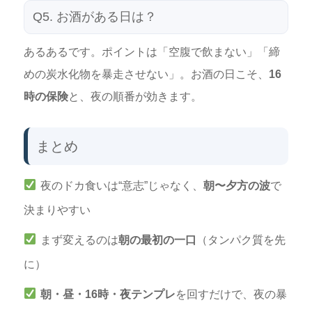
Q5. お酒がある日は？
あるあるです。ポイントは「空腹で飲まない」「締
めの炭水化物を暴走させない」。お酒の日こそ、
16
時の保険
と、夜の順番が効きます。
まとめ
夜のドカ食いは“意志”じゃなく、
朝〜夕方の波
で
決まりやすい
まず変えるのは
朝の最初の一口
（タンパク質を先
に）
朝・昼・16時・夜テンプレ
を回すだけで、夜の暴