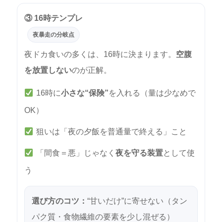
③ 16時テンプレ
夜暴走の分岐点
夜ドカ食いの多くは、16時に決まります。
空腹
を放置しない
のが正解。
16時に
小さな“保険”
を入れる（量は少なめで
OK）
狙いは「夜の夕飯を普通量で終える」こと
「間食＝悪」じゃなく
夜を守る装置
として使
う
選び方のコツ：
“甘いだけ”に寄せない（タン
パク質・食物繊維の要素を少し混ぜる）