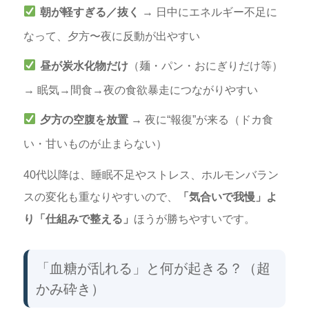
朝が軽すぎる／抜く
→ 日中にエネルギー不足に
なって、夕方〜夜に反動が出やすい
昼が炭水化物だけ
（麺・パン・おにぎりだけ等）
→ 眠気→間食→夜の食欲暴走につながりやすい
夕方の空腹を放置
→ 夜に“報復”が来る（ドカ食
い・甘いものが止まらない）
40代以降は、睡眠不足やストレス、ホルモンバラン
スの変化も重なりやすいので、
「気合いで我慢」よ
り「仕組みで整える」
ほうが勝ちやすいです。
「血糖が乱れる」と何が起きる？（超
かみ砕き）