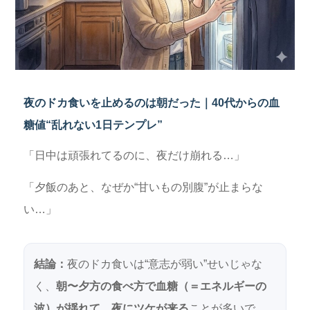
夜のドカ食いを止めるのは朝だった｜40代からの血
糖値“乱れない1日テンプレ”
「日中は頑張れてるのに、夜だけ崩れる…」
「夕飯のあと、なぜか“甘いもの別腹”が止まらな
い…」
結論：
夜のドカ食いは“意志が弱い”せいじゃな
く、
朝〜夕方の食べ方で血糖（＝エネルギーの
波）が揺れて、夜にツケが来る
ことが多いで