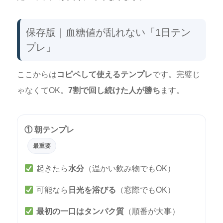
保存版｜血糖値が乱れない「1日テン
プレ」
ここからは
コピペして使えるテンプレ
です。完璧じ
ゃなくてOK。
7割で回し続けた人が勝ち
ます。
① 朝テンプレ
最重要
起きたら
水分
（温かい飲み物でもOK）
可能なら
日光を浴びる
（窓際でもOK）
最初の一口はタンパク質
（順番が大事）