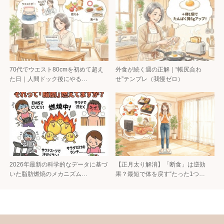
70代でウエスト80cmを初めて超え
外食が続く週の正解｜“帳尻合わ
た日｜人間ドック後にやる…
せ”テンプレ（我慢ゼロ）
2026年最新の科学的なデータに基づ
【正月太り解消】「断食」は逆効
いた脂肪燃焼のメカニズム…
果？最短で体を戻す“たった1つ…