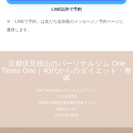
LINE以外で予約
※「LINEで予約」は友だち追加後のメッセージ／予約ページに
遷移します。
京都伏見桃山のパーソナルジム One
Times One｜40代からのダイエット・整
体
One Times One（ワンタイムズワン）
〒612-8053
京都府京都市伏見区東大手町７５９
桃陵ビル３F
075-632-9978